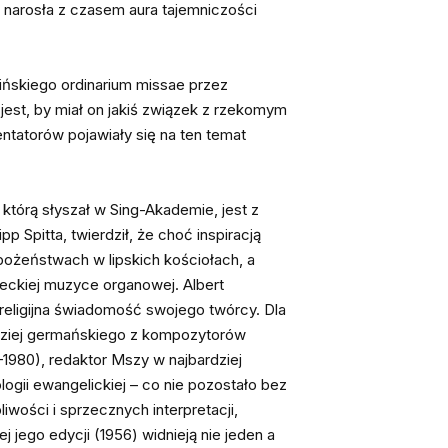
 narosła z czasem aura tajemniczości
ińskiego ordinarium missae przez
est, by miał on jakiś związek z rzekomym
entatorów pojawiały się na ten temat
którą słyszał w Sing-Akademie, jest z
p Spitta, twierdził, że choć inspiracją
abożeństwach w lipskich kościołach, a
ieckiej muzyce organowej. Albert
 religijna świadomość swojego twórcy. Dla
rdziej germańskiego z kompozytorów
1980), redaktor Mszy w najbardziej
ogii ewangelickiej – co nie pozostało bez
wości i sprzecznych interpretacji,
 jego edycji (1956) widnieją nie jeden a