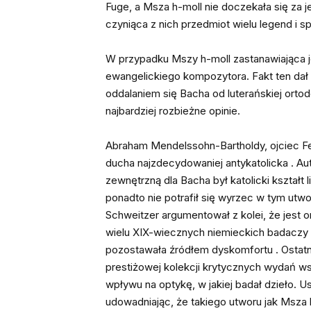
Fuge, a Msza h-moll nie doczekała się za 
czyniąca z nich przedmiot wielu legend i sp
W przypadku Mszy h-moll zastanawiająca j
ewangelickiego kompozytora. Fakt ten dał 
oddalaniem się Bacha od luterańskiej ortodo
najbardziej rozbieżne opinie.
Abraham Mendelssohn-Bartholdy, ojciec Fel
ducha najzdecydowaniej antykatolicka . Auto
zewnętrzną dla Bacha był katolicki kształt
ponadto nie potrafił się wyrzec w tym utw
Schweitzer argumentował z kolei, że jest o
wielu XIX-wiecznych niemieckich badaczy
pozostawała źródłem dyskomfortu . Ostatni
prestiżowej kolekcji krytycznych wydań ws
wpływu na optykę, w jakiej badał dzieło. 
udowadniając, że takiego utworu jak Msza h