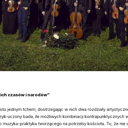
ich czasów i narodów”
zęsto jednym tchem, dostrzegając w nich dwa rozdziały artystyc
uzyk-uczony bada, ile możliwych kombinacji kontrapunktycznych
muzyka-praktyka tworzącego na potrzeby kościoła. To, że nie d