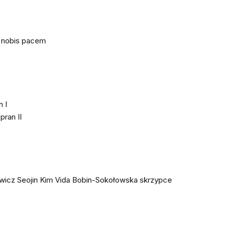
a nobis pacem
 I
pran II
ewicz Seojin Kim Vida Bobin-Sokołowska skrzypce