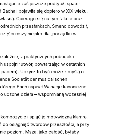
następnie zaś jeszcze podtytuł: später
 Bacha i pojawiła się dopiero w XIX wieku,
własną. Opierając się na tym fakcie oraz
h pośrednich przesłankach, Smend dowodził,
i części mszy niejako dla „porządku w
ezależnie, z praktycznych pobudek i
 uspójnił utwór, powtarzając w ostatnich
s pacem). Uczynił to być może z myślą o
ende Societät der musicalischen
tórego Bach napisał Wariacje kanoniczne
zo uczone dzieła – wspomnianą wcześniej
kompozycje i spiąć je motywiczną klamrą.
ń do osiągnięć twórców przeszłości, a przy
znie poziom. Msza, jako całość, byłaby