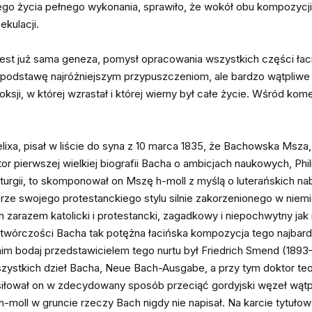
jego życia pełnego wykonania, sprawiło, że wokół obu kompozycji
ekulacji.
est już sama geneza, pomysł opracowania wszystkich części łac
podstawę najróżniejszym przypuszczeniom, ale bardzo wątpliwe j
ksji, w której wzrastał i której wierny był całe życie. Wśród kom
ixa, pisał w liście do syna z 10 marca 1835, że Bachowska Msza, 
r pierwszej wielkiej biografii Bacha o ambicjach naukowych, Philip
 liturgii, to skomponował on Mszę h-moll z myślą o luterańskich n
orze swojego protestanckiego stylu silnie zakorzenionego w niem
n zarazem katolicki i protestancki, zagadkowy i niepochwytny jak
 twórczości Bacha tak potężna łacińska kompozycja tego najba
m bodaj przedstawicielem tego nurtu był Friedrich Smend (1893–
zystkich dzieł Bacha, Neue Bach-Ausgabe, a przy tym doktor teol
Usiłował on w zdecydowany sposób przeciąć gordyjski węzeł wątpli
-moll w gruncie rzeczy Bach nigdy nie napisał. Na karcie tytułowej