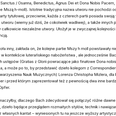
 Sanctus / Osanna, Benedictus, Agnus Dei et Dona Nobis Pacem, 
 Mszą h-moll). Istotnie tradycyjna nazwa utworu nie pochodzi od
ty tytułowej, przeciwnie, każda z czterech partii posiada swoją 
a utworu (wiemy już dziś, że cokolwiek wadliwej), a także innyc
 całkowicie niezależne utwory. Ułożył je w zwyczajnej kolejnośc
ncją.
ła inny, zakłada on, że kolejne partie Mszy h moll powstawały ni
w kontekście luterańskiego nabożeństwa , ale jednocześnie Bach
ustępów (Gratias z Glorii powracające jako finałowe Dona nobi
a, a może po to, by przedstawić dzieło kolegom z Correspondier
arzyszenia Nauk Muzycznych) Lorenza Christopha Mizlera, dla k
er i przed którym zaprezentował też z pewnością dwa inne bard
Opfer.
umaczyłby, dlaczego Bach zdecydował się połączyć różne dawne 
, dzieło będące przeglądem rozmaitych stylów, technik i nawiąza
 z własnych kantat – wyniesionych tu na jeszcze wyższy artystyc