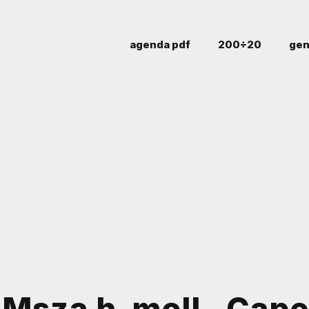
agenda pdf
200÷20
gen
Msza h-moll . Cape