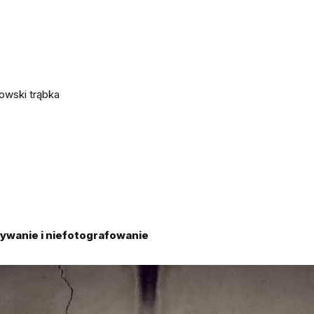
owski trąbka
ywanie i niefotografowanie