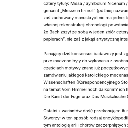
cztery tytuły: Missa / Symbolum Nicenum /
genannt „Messe in h-moll“ (później nazwane
zaś zachowany manuskrypt nie ma jednej kar
własnej rekonstrukcji chronologii powstani
że Bach zszył ze sobą w jeden zbiór cztery
papierach”, nie zaś z jakąś artystyczną inte
Panujący dziś konsensus badawczy jest zgo
przeznaczone były do wykonania z osobna 
częściach motywy znane już początkowych 
zamówieniu jakiegoś katolickiego mecenas
Wissenschaften (Korespondencyjnego Stow
na temat Vom Himmel hoch da komm’ ich h
Die Kunst der Fuge oraz Das Musikalische 
Ostatni z wariantów dość przekonująco tł
Stworzył w ten sposób rodzaj encyklopedii
tym antologię arii i chórów zaczerpniętych