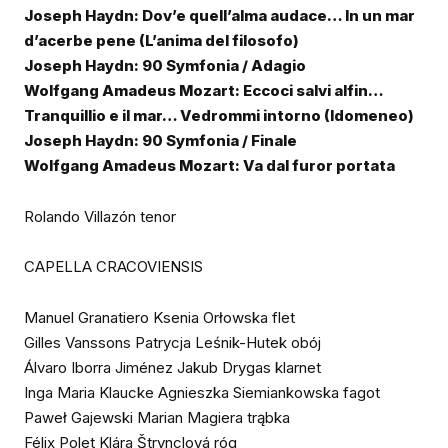
Joseph Haydn: Dov’e quell’alma audace… In un mar
d’acerbe pene (L’anima del filosofo)
Joseph Haydn: 90 Symfonia / Adagio
Wolfgang Amadeus Mozart: Eccoci salvi alfin…
Tranquillio e il mar… Vedrommi intorno (Idomeneo)
Joseph Haydn: 90 Symfonia / Finale
Wolfgang Amadeus Mozart: Va dal furor portata
Rolando Villazón tenor
CAPELLA CRACOVIENSIS
Manuel Granatiero Ksenia Orłowska flet
Gilles Vanssons Patrycja Leśnik-Hutek obój
Álvaro Iborra Jiménez Jakub Drygas klarnet
Inga Maria Klaucke Agnieszka Siemiankowska fagot
Paweł Gajewski Marian Magiera trąbka
Félix Polet Klára Štrynclová róg