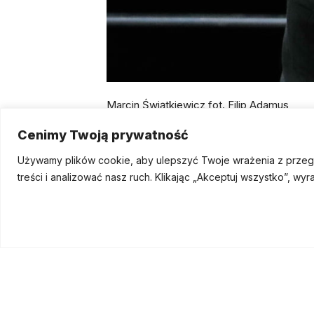
Marcin Świątkiewicz fot. Filip Adamus
Cenimy Twoją prywatność
Używamy plików cookie, aby ulepszyć Twoje wrażenia z przegl
Przewiń do góry
treści i analizować nasz ruch.
Klikając „Akceptuj wszystko”, wy
© 2025
/ Festiwal Bachowski Świdnica