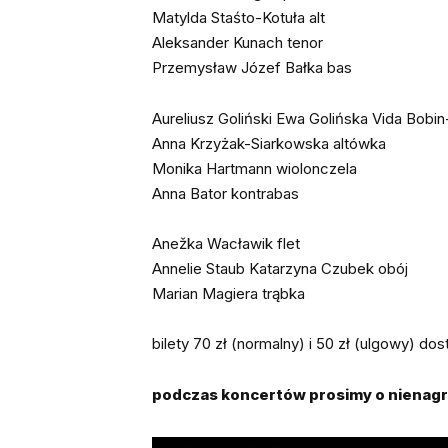
Matylda Staśto-Kotuła alt
Aleksander Kunach tenor
Przemysław Józef Bałka bas
Aureliusz Goliński Ewa Golińska Vida Bobi
Anna Krzyżak-Siarkowska altówka
Monika Hartmann wiolonczela
Anna Bator kontrabas
Anežka Wacławik flet
Annelie Staub Katarzyna Czubek obój
Marian Magiera trąbka
bilety 70 zł (normalny) i 50 zł (ulgowy) do
podczas koncertów prosimy o nienagr