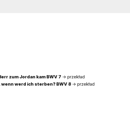
 Herr zum Jordan kam BWV 7
→
przekład
t, wenn werd ich sterben? BWV 8
→
przekład