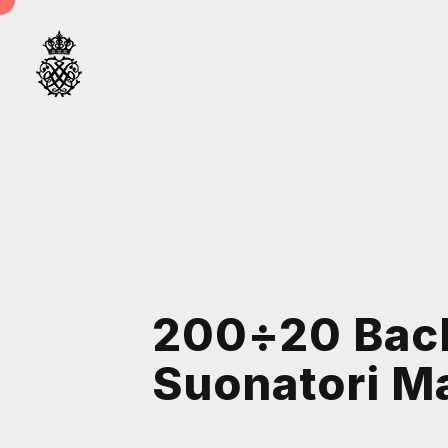
200÷20 Bach 
Suonatori M