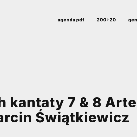
agenda pdf
200÷20
gen
kantaty 7 & 8 Arte
arcin Świątkiewicz